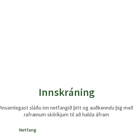
Innskráning
Vinsamlegast sláðu inn netfangið þitt og auðkenndu þig með
rafrænum skilríkjum til að halda áfram
Netfang