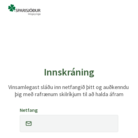
Innskráning
Vinsamlegast sláðu inn netfangið þitt og auðkenndu 
þig með rafrænum skilríkjum til að halda áfram
Netfang