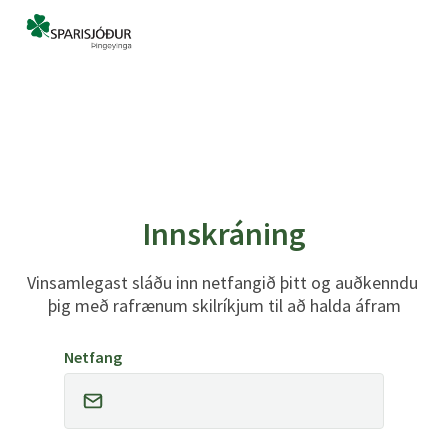
Innskráning
Vinsamlegast sláðu inn netfangið þitt og auðkenndu 
þig með rafrænum skilríkjum til að halda áfram
Netfang